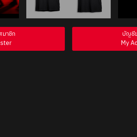
สมาชิก
บัญชี
ster
My A